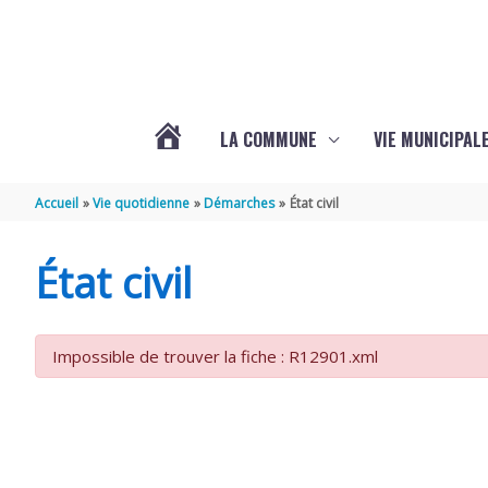
Aller au contenu
Aller au pied de page
LA COMMUNE
VIE MUNICIPAL
ACTUALITÉS
Accueil
Vie quotidienne
Démarches
État civil
DE
État civil
SABLONCEAUX
Impossible de trouver la fiche : R12901.xml