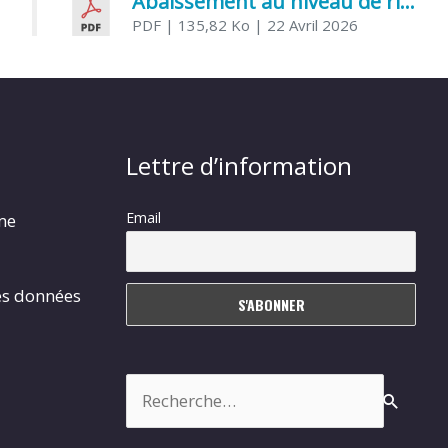
Abaissement au niveau de risque modéré de l’Influenza aviaire
PDF
| 135,82 Ko
| 22 Avril 2026
Lettre d’information
Email
rme
es données
Rechercher :