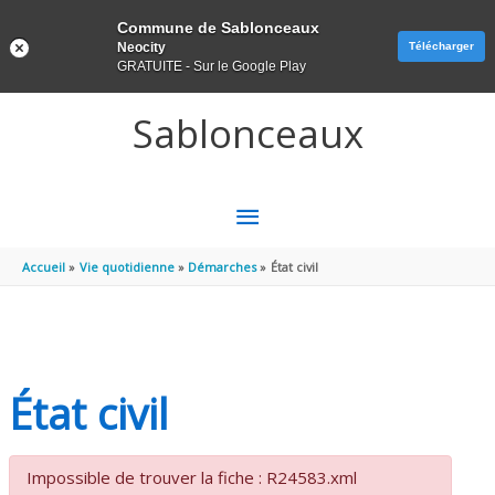
Panneau de gestion des cookies
Commune de Sablonceaux
Neocity
Télécharger
GRATUITE - Sur le Google Play
Aller au contenu
Aller au pied de page
Sablonceaux
MENU
PRINCIPAL
Accueil
Vie quotidienne
Démarches
État civil
État civil
Impossible de trouver la fiche : R24583.xml