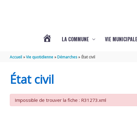
Aller au contenu
Aller au pied de page
LA COMMUNE
VIE MUNICIPAL
ACTUALITÉS
Accueil
Vie quotidienne
Démarches
État civil
DE
État civil
SABLONCEAUX
Impossible de trouver la fiche : R31273.xml