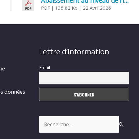
Abaissement au niveau de risque modéré de l’Influenza aviaire
PDF
| 135,82 Ko
| 22 Avril 2026
Lettre d’information
Email
rme
es données
Rechercher :