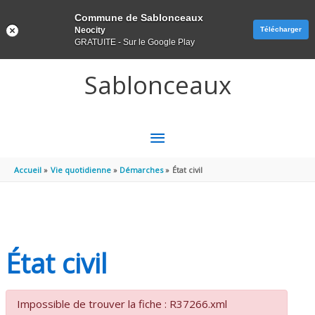
Panneau de gestion des cookies
Commune de Sablonceaux
Neocity
Télécharger
GRATUITE - Sur le Google Play
Aller au contenu
Aller au pied de page
Sablonceaux
MENU
PRINCIPAL
Accueil
Vie quotidienne
Démarches
État civil
État civil
Impossible de trouver la fiche : R37266.xml