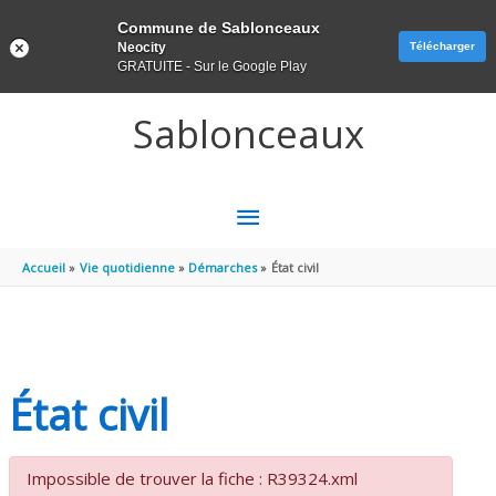
Panneau de gestion des cookies
Commune de Sablonceaux
Neocity
Télécharger
GRATUITE - Sur le Google Play
Aller au contenu
Aller au pied de page
Sablonceaux
MENU
PRINCIPAL
Accueil
Vie quotidienne
Démarches
État civil
État civil
Impossible de trouver la fiche : R39324.xml