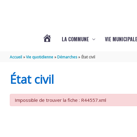
Aller au contenu
Aller au pied de page
LA COMMUNE
VIE MUNICIPAL
ACTUALITÉS
Accueil
Vie quotidienne
Démarches
État civil
DE
État civil
SABLONCEAUX
Impossible de trouver la fiche : R44557.xml