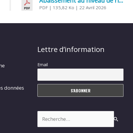
Abaissement au niveau de risque modéré de l’Influenza aviaire
PDF
| 135,82 Ko
| 22 Avril 2026
Lettre d’information
Email
rme
es données
Rechercher :