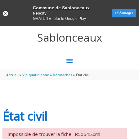
Panneau de gestion des cookies
Commune de Sablonceaux
Neocity
Télécharger
GRATUITE - Sur le Google Play
Aller au contenu
Aller au pied de page
Sablonceaux
MENU
PRINCIPAL
Accueil
Vie quotidienne
Démarches
État civil
État civil
Impossible de trouver la fiche : R50645.xml