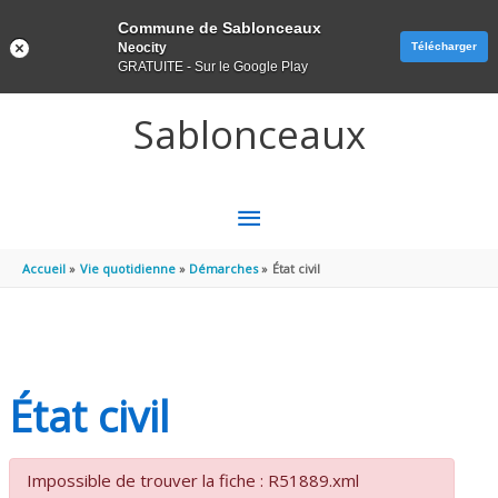
Panneau de gestion des cookies
Commune de Sablonceaux
Neocity
Télécharger
GRATUITE - Sur le Google Play
Aller au contenu
Aller au pied de page
Sablonceaux
MENU
PRINCIPAL
Accueil
Vie quotidienne
Démarches
État civil
État civil
Impossible de trouver la fiche : R51889.xml