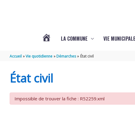
Aller au contenu
Aller au pied de page
LA COMMUNE
VIE MUNICIPAL
ACTUALITÉS
Accueil
Vie quotidienne
Démarches
État civil
DE
État civil
SABLONCEAUX
Impossible de trouver la fiche : R52259.xml