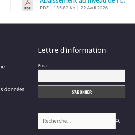
Abaissement au niveau de risque modéré de l’Influenza aviaire
PDF
| 135,82 Ko
| 22 Avril 2026
Lettre d’information
Email
rme
es données
Rechercher :