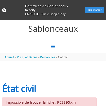
Panneau de gestion des cookies
Commune de Sablonceaux
Neocity
Télécharger
GRATUITE - Sur le Google Play
Aller au contenu
Aller au pied de page
Sablonceaux
MENU
PRINCIPAL
Accueil
Vie quotidienne
Démarches
État civil
État civil
Impossible de trouver la fiche : R53895.xml