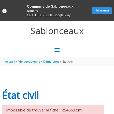
Panneau de gestion des cookies
Commune de Sablonceaux
Neocity
Télécharger
GRATUITE - Sur le Google Play
Aller au contenu
Aller au pied de page
Sablonceaux
MENU
PRINCIPAL
Accueil
Vie quotidienne
Démarches
État civil
État civil
Impossible de trouver la fiche : R54663.xml