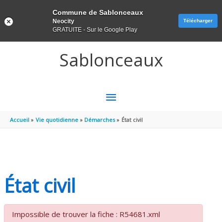
Panneau de gestion des cookies
Commune de Sablonceaux
Neocity
Télécharger
GRATUITE - Sur le Google Play
Aller au contenu
Aller au pied de page
Sablonceaux
MENU
PRINCIPAL
Accueil
Vie quotidienne
Démarches
État civil
État civil
Impossible de trouver la fiche : R54681.xml