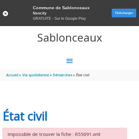
Panneau de gestion des cookies
Commune de Sablonceaux
Neocity
Télécharger
GRATUITE - Sur le Google Play
Aller au contenu
Aller au pied de page
Sablonceaux
MENU
PRINCIPAL
Accueil
Vie quotidienne
Démarches
État civil
État civil
Impossible de trouver la fiche : R55691.xml