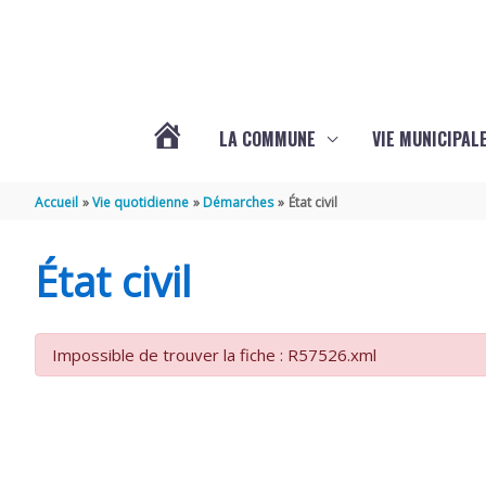
Aller au contenu
Aller au pied de page
LA COMMUNE
VIE MUNICIPAL
ACTUALITÉS
Accueil
Vie quotidienne
Démarches
État civil
DE
État civil
SABLONCEAUX
Impossible de trouver la fiche : R57526.xml