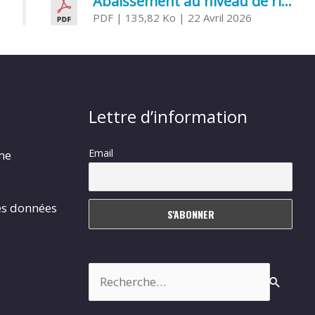
Abaissement au niveau de risque modéré de l’Influenza aviaire
PDF
| 135,82 Ko
| 22 Avril 2026
Lettre d’information
Email
rme
es données
Rechercher :