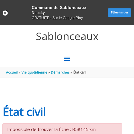
Panneau de gestion des cookies
Commune de Sablonceaux
Neocity
Télécharger
GRATUITE - Sur le Google Play
Aller au contenu
Aller au pied de page
Sablonceaux
MENU
PRINCIPAL
Accueil
Vie quotidienne
Démarches
État civil
État civil
Impossible de trouver la fiche : R58145.xml