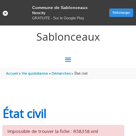
Panneau de gestion des cookies
Commune de Sablonceaux
Neocity
Télécharger
GRATUITE - Sur le Google Play
Aller au contenu
Aller au pied de page
Sablonceaux
MENU
PRINCIPAL
Accueil
Vie quotidienne
Démarches
État civil
État civil
Impossible de trouver la fiche : R58358.xml