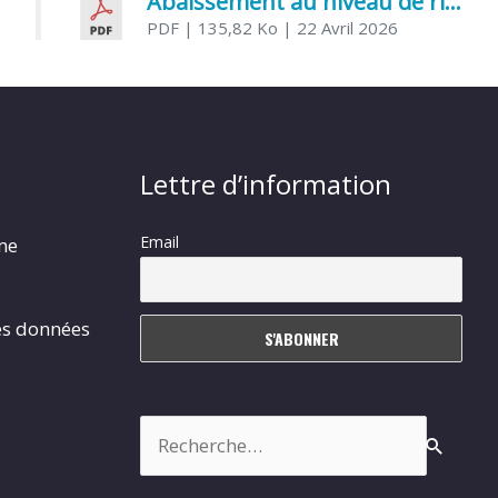
Abaissement au niveau de risque modéré de l’Influenza aviaire
PDF
| 135,82 Ko
| 22 Avril 2026
Lettre d’information
Email
rme
es données
Rechercher :