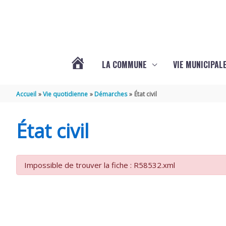
Aller au contenu
Aller au pied de page
LA COMMUNE
VIE MUNICIPAL
ACTUALITÉS
Accueil
Vie quotidienne
Démarches
État civil
DE
État civil
SABLONCEAUX
Impossible de trouver la fiche : R58532.xml