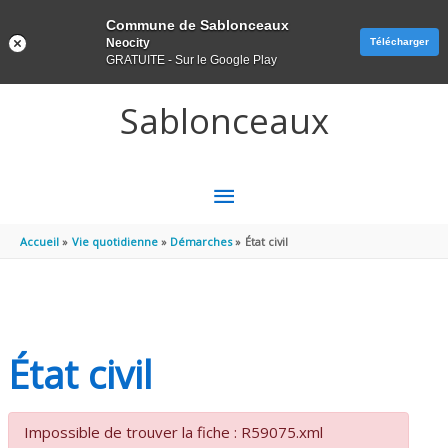
Panneau de gestion des cookies
Commune de Sablonceaux
Neocity
Télécharger
GRATUITE - Sur le Google Play
Aller au contenu
Aller au pied de page
Sablonceaux
MENU
PRINCIPAL
Accueil
Vie quotidienne
Démarches
État civil
État civil
Impossible de trouver la fiche : R59075.xml