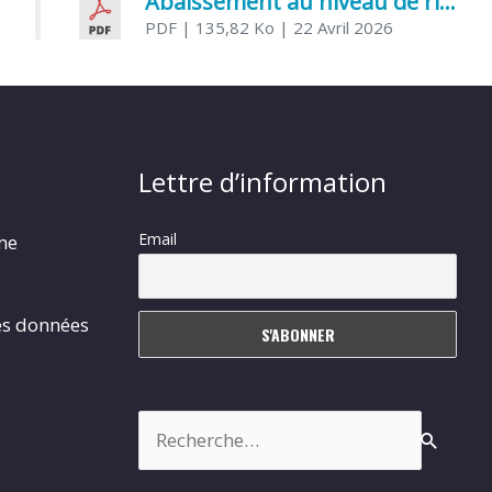
Abaissement au niveau de risque modéré de l’Influenza aviaire
PDF
| 135,82 Ko
| 22 Avril 2026
Lettre d’information
Email
rme
es données
Rechercher :