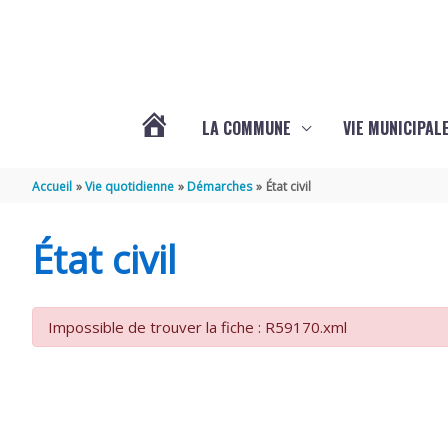
Aller au contenu
Aller au pied de page
LA COMMUNE
VIE MUNICIPAL
ACTUALITÉS
Accueil
Vie quotidienne
Démarches
État civil
DE
État civil
SABLONCEAUX
Impossible de trouver la fiche : R59170.xml