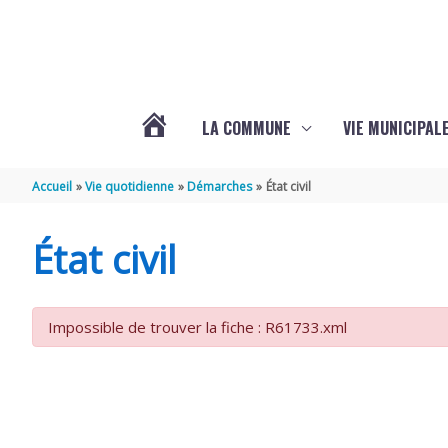
Aller au contenu
Aller au pied de page
LA COMMUNE
VIE MUNICIPAL
ACTUALITÉS
Accueil
Vie quotidienne
Démarches
État civil
DE
État civil
SABLONCEAUX
Impossible de trouver la fiche : R61733.xml