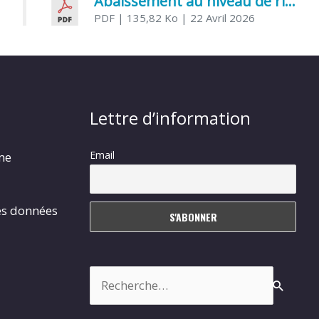
Abaissement au niveau de risque modéré de l’Influenza aviaire
PDF
| 135,82 Ko
| 22 Avril 2026
Lettre d’information
Email
rme
es données
Rechercher :