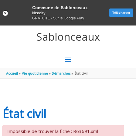
Panneau de gestion des cookies
Commune de Sablonceaux
Neocity
Télécharger
GRATUITE - Sur le Google Play
Aller au contenu
Aller au pied de page
Sablonceaux
MENU
PRINCIPAL
Accueil
Vie quotidienne
Démarches
État civil
État civil
Impossible de trouver la fiche : R63691.xml