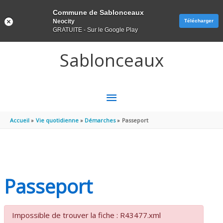
Panneau de gestion des cookies
Commune de Sablonceaux
Neocity
Télécharger
GRATUITE - Sur le Google Play
Aller au contenu
Aller au pied de page
Sablonceaux
MENU
PRINCIPAL
Accueil
Vie quotidienne
Démarches
Passeport
Passeport
Impossible de trouver la fiche : R43477.xml