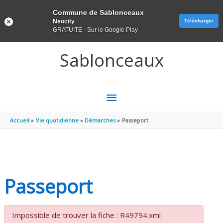
Panneau de gestion des cookies
Commune de Sablonceaux
Neocity
Télécharger
GRATUITE - Sur le Google Play
Aller au contenu
Aller au pied de page
Sablonceaux
MENU
PRINCIPAL
Accueil
Vie quotidienne
Démarches
Passeport
Passeport
Impossible de trouver la fiche : R49794.xml