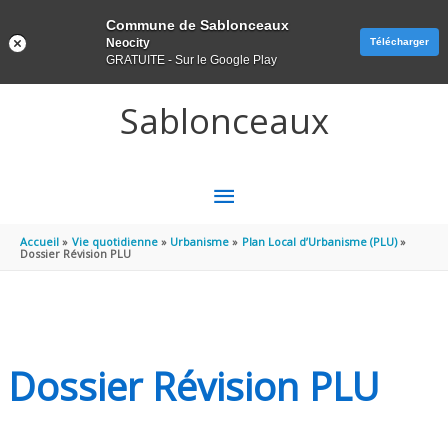
Panneau de gestion des cookies
Commune de Sablonceaux
Neocity
Télécharger
GRATUITE - Sur le Google Play
Aller au contenu
Aller au pied de page
Sablonceaux
MENU
PRINCIPAL
Accueil
Vie quotidienne
Urbanisme
Plan Local d’Urbanisme (PLU)
Dossier Révision PLU
Dossier Révision PLU