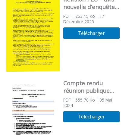
nouvelle d’enquête
publique
PDF
| 253,15 Ko
| 17
Décembre 2025
Télécharger
Compte rendu
réunion publique
PLU 29/04/24
PDF
| 555,78 Ko
| 05 Mai
2024
Télécharger