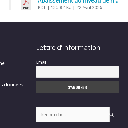
Abaissement au niveau de risque modéré de l’Influenza aviaire
PDF
| 135,82 Ko
| 22 Avril 2026
Lettre d’information
Email
rme
es données
Rechercher :