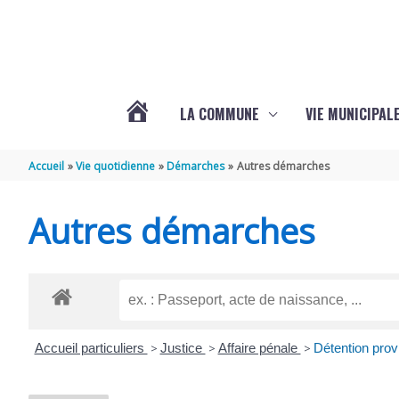
Aller au contenu
Aller au pied de page
LA COMMUNE
VIE MUNICIPAL
ACTUALITÉS
Accueil
Vie quotidienne
Démarches
Autres démarches
DE
Autres démarches
SABLONCEAUX
Accueil particuliers
>
Justice
>
Affaire pénale
>
Détention prov