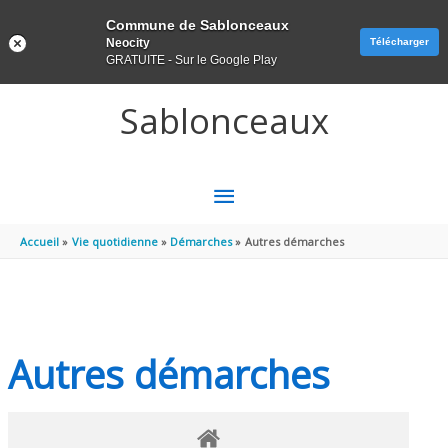
Panneau de gestion des cookies
Commune de Sablonceaux
Neocity
Télécharger
GRATUITE - Sur le Google Play
Aller au contenu
Aller au pied de page
Sablonceaux
MENU
PRINCIPAL
Accueil
Vie quotidienne
Démarches
Autres démarches
Autres démarches