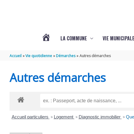
Aller au contenu
Aller au pied de page
LA COMMUNE
VIE MUNICIPAL
ACTUALITÉS
Accueil
Vie quotidienne
Démarches
Autres démarches
DE
Autres démarches
SABLONCEAUX
Accueil particuliers
>
Logement
>
Diagnostic immobilier
>
Quel