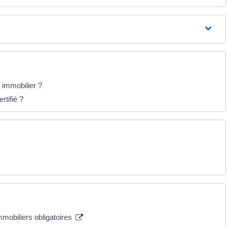
t immobilier ?
rtifié ?
mmobiliers obligatoires