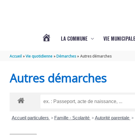
Aller au contenu
Aller au pied de page
LA COMMUNE
VIE MUNICIPAL
ACTUALITÉS
Accueil
Vie quotidienne
Démarches
Autres démarches
DE
Autres démarches
SABLONCEAUX
Accueil particuliers
>
Famille - Scolarité
>
Autorité parentale
>