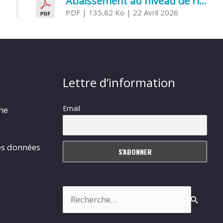
Abaissement au niveau de risque modéré de l’Influenza aviaire
PDF
| 135,82 Ko
| 22 Avril 2026
Lettre d’information
Email
rme
es données
Rechercher :