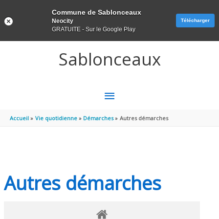
Panneau de gestion des cookies
Commune de Sablonceaux
Neocity
Télécharger
GRATUITE - Sur le Google Play
Aller au contenu
Aller au pied de page
Sablonceaux
MENU
PRINCIPAL
Accueil
Vie quotidienne
Démarches
Autres démarches
Autres démarches