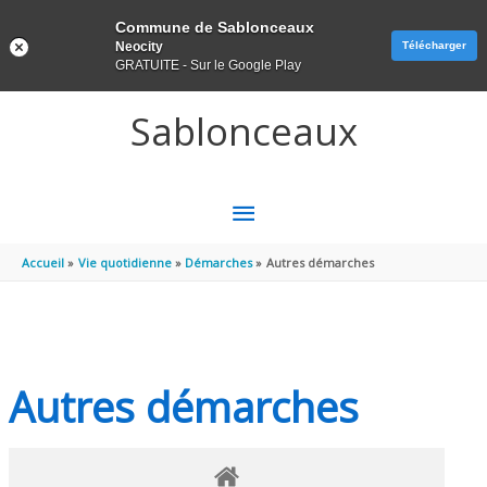
Panneau de gestion des cookies
Commune de Sablonceaux
Neocity
Télécharger
GRATUITE - Sur le Google Play
Aller au contenu
Aller au pied de page
Sablonceaux
MENU
PRINCIPAL
Accueil
Vie quotidienne
Démarches
Autres démarches
Autres démarches