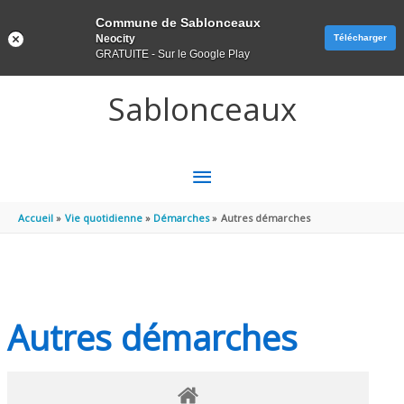
Panneau de gestion des cookies
Commune de Sablonceaux
Neocity
Télécharger
GRATUITE - Sur le Google Play
Aller au contenu
Aller au pied de page
Sablonceaux
MENU
PRINCIPAL
Accueil
Vie quotidienne
Démarches
Autres démarches
Autres démarches