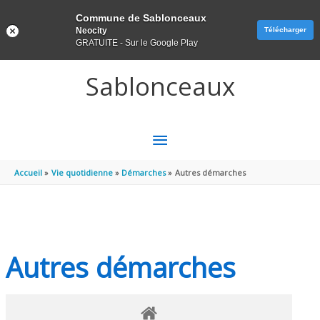
Panneau de gestion des cookies
Commune de Sablonceaux
Neocity
Télécharger
GRATUITE - Sur le Google Play
Aller au contenu
Aller au pied de page
Sablonceaux
MENU
PRINCIPAL
Accueil
Vie quotidienne
Démarches
Autres démarches
Autres démarches