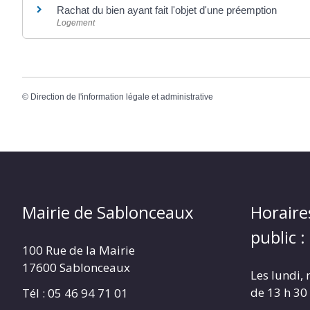
Rachat du bien ayant fait l'objet d'une préemption
Logement
©
Direction de l'information légale et administrative
Mairie de Sablonceaux
Horaire
public :
100 Rue de la Mairie
17600 Sablonceaux
Les lundi, 
de 13 h 30
Tél : 05 46 94 71 01