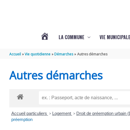
Aller au contenu
Aller au pied de page
LA COMMUNE
VIE MUNICIPAL
ACTUALITÉS
Accueil
Vie quotidienne
Démarches
Autres démarches
DE
Autres démarches
SABLONCEAUX
Accueil particuliers
>
Logement
>
Droit de préemption urbain
préemption