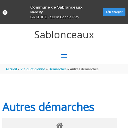
Panneau de gestion des cookies
Commune de Sablonceaux
Neocity
Télécharger
GRATUITE - Sur le Google Play
Aller au contenu
Aller au pied de page
Sablonceaux
MENU
PRINCIPAL
Accueil
Vie quotidienne
Démarches
Autres démarches
Autres démarches