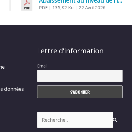
Abaissement au niveau de risque modéré de l’Influenza aviaire
PDF
| 135,82 Ko
| 22 Avril 2026
Lettre d’information
Email
rme
es données
Rechercher :