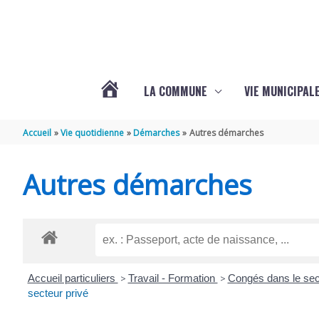
Aller au contenu
Aller au pied de page
LA COMMUNE
VIE MUNICIPAL
ACTUALITÉS
Accueil
Vie quotidienne
Démarches
Autres démarches
DE
Autres démarches
SABLONCEAUX
Accueil particuliers
>
Travail - Formation
>
Congés dans le sec
secteur privé