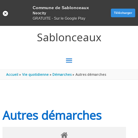
Panneau de gestion des cookies
Commune de Sablonceaux
Neocity
Télécharger
GRATUITE - Sur le Google Play
Aller au contenu
Aller au pied de page
Sablonceaux
MENU
PRINCIPAL
Accueil
Vie quotidienne
Démarches
Autres démarches
Autres démarches