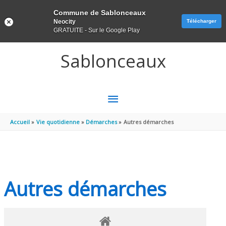
Panneau de gestion des cookies
Commune de Sablonceaux
Neocity
Télécharger
GRATUITE - Sur le Google Play
Aller au contenu
Aller au pied de page
Sablonceaux
MENU
PRINCIPAL
Accueil
Vie quotidienne
Démarches
Autres démarches
Autres démarches