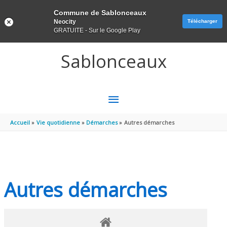
Panneau de gestion des cookies
Commune de Sablonceaux
Neocity
Télécharger
GRATUITE - Sur le Google Play
Aller au contenu
Aller au pied de page
Sablonceaux
MENU
PRINCIPAL
Accueil
Vie quotidienne
Démarches
Autres démarches
Autres démarches