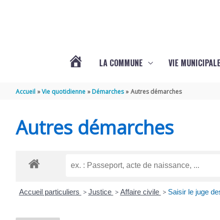
Aller au contenu
Aller au pied de page
LA COMMUNE
VIE MUNICIPAL
ACTUALITÉS
Accueil
Vie quotidienne
Démarches
Autres démarches
DE
Autres démarches
SABLONCEAUX
Accueil particuliers
>
Justice
>
Affaire civile
>
Saisir le juge de