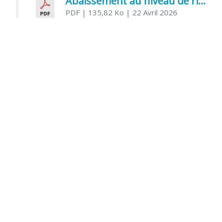
Abaissement au niveau de risque modéré de l’Influenza aviaire
PDF
| 135,82 Ko
| 22 Avril 2026