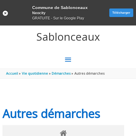
Panneau de gestion des cookies
Commune de Sablonceaux
Neocity
Télécharger
GRATUITE - Sur le Google Play
Aller au contenu
Aller au pied de page
Sablonceaux
MENU
PRINCIPAL
Accueil
Vie quotidienne
Démarches
Autres démarches
Autres démarches