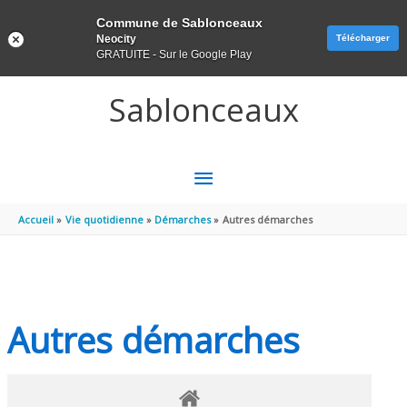
Panneau de gestion des cookies
Commune de Sablonceaux
Neocity
Télécharger
GRATUITE - Sur le Google Play
Aller au contenu
Aller au pied de page
Sablonceaux
MENU
PRINCIPAL
Accueil
Vie quotidienne
Démarches
Autres démarches
Autres démarches