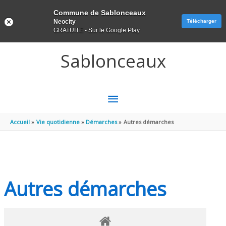
Panneau de gestion des cookies
Commune de Sablonceaux
Neocity
Télécharger
GRATUITE - Sur le Google Play
Aller au contenu
Aller au pied de page
Sablonceaux
MENU
PRINCIPAL
Accueil
Vie quotidienne
Démarches
Autres démarches
Autres démarches