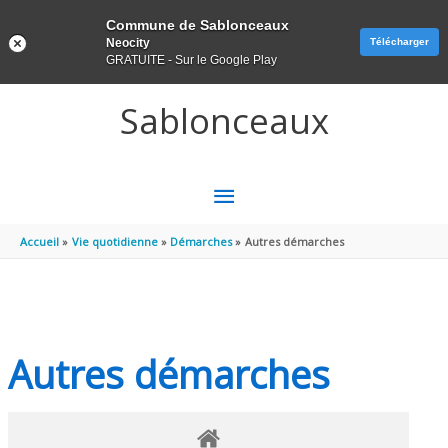
Panneau de gestion des cookies
Commune de Sablonceaux
Neocity
Télécharger
GRATUITE - Sur le Google Play
Aller au contenu
Aller au pied de page
Sablonceaux
MENU
PRINCIPAL
Accueil
Vie quotidienne
Démarches
Autres démarches
Autres démarches