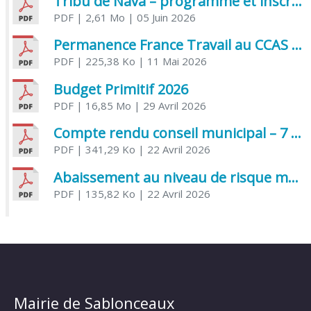
Tribu de Nava – programme et inscriptions été 2026
PDF
| 2,61 Mo
| 05 Juin 2026
Permanence France Travail au CCAS de Saujon Juin 2026
PDF
| 225,38 Ko
| 11 Mai 2026
Budget Primitif 2026
PDF
| 16,85 Mo
| 29 Avril 2026
Compte rendu conseil municipal – 7 avril 2026
PDF
| 341,29 Ko
| 22 Avril 2026
Abaissement au niveau de risque modéré de l’Influenza aviaire
PDF
| 135,82 Ko
| 22 Avril 2026
Mairie de Sablonceaux