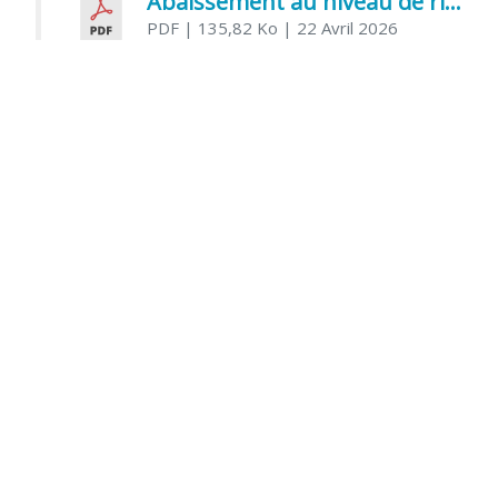
Abaissement au niveau de risque modéré de l’Influenza aviaire
PDF
| 135,82 Ko
| 22 Avril 2026