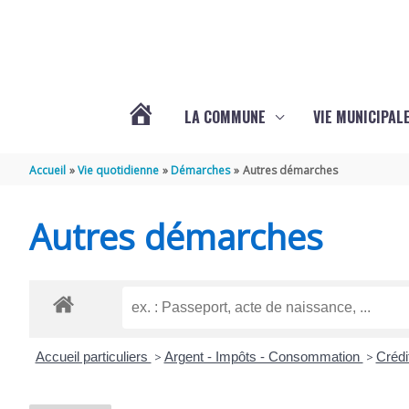
Aller au contenu
Aller au pied de page
LA COMMUNE
VIE MUNICIPAL
ACTUALITÉS
Accueil
Vie quotidienne
Démarches
Autres démarches
DE
Autres démarches
SABLONCEAUX
Accueil particuliers
>
Argent - Impôts - Consommation
>
Crédi