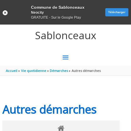
Panneau de gestion des cookies
Commune de Sablonceaux
Neocity
Télécharger
GRATUITE - Sur le Google Play
Aller au contenu
Aller au pied de page
Sablonceaux
MENU
PRINCIPAL
Accueil
Vie quotidienne
Démarches
Autres démarches
Autres démarches