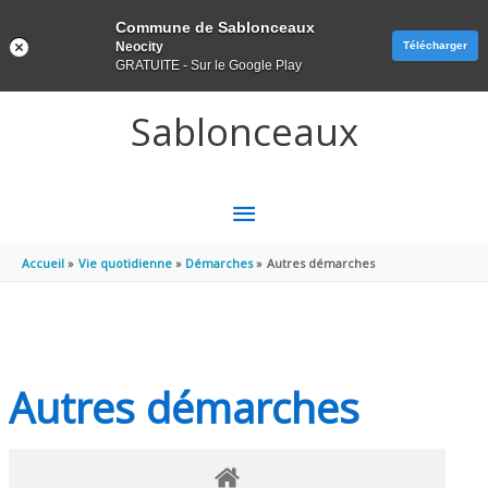
Panneau de gestion des cookies
Commune de Sablonceaux
Neocity
Télécharger
GRATUITE - Sur le Google Play
Aller au contenu
Aller au pied de page
Sablonceaux
MENU
PRINCIPAL
Accueil
Vie quotidienne
Démarches
Autres démarches
Autres démarches