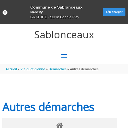
Panneau de gestion des cookies
Commune de Sablonceaux
Neocity
Télécharger
GRATUITE - Sur le Google Play
Aller au contenu
Aller au pied de page
Sablonceaux
MENU
PRINCIPAL
Accueil
Vie quotidienne
Démarches
Autres démarches
Autres démarches