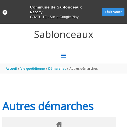
Panneau de gestion des cookies
Commune de Sablonceaux
Neocity
Télécharger
GRATUITE - Sur le Google Play
Aller au contenu
Aller au pied de page
Sablonceaux
MENU
PRINCIPAL
Accueil
Vie quotidienne
Démarches
Autres démarches
Autres démarches