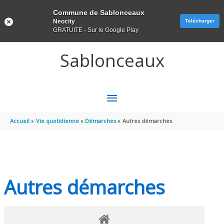
Panneau de gestion des cookies
Commune de Sablonceaux
Neocity
Télécharger
GRATUITE - Sur le Google Play
Aller au contenu
Aller au pied de page
Sablonceaux
MENU
PRINCIPAL
Accueil
Vie quotidienne
Démarches
Autres démarches
Autres démarches