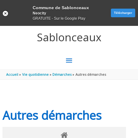
Panneau de gestion des cookies
Commune de Sablonceaux
Neocity
Télécharger
GRATUITE - Sur le Google Play
Aller au contenu
Aller au pied de page
Sablonceaux
MENU
PRINCIPAL
Accueil
Vie quotidienne
Démarches
Autres démarches
Autres démarches